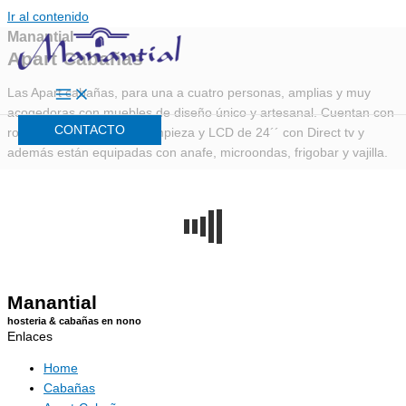
Ir al contenido
Manantial
Apart Cabañas
Las Apart cabañas, para una a cuatro personas, amplias y muy
acogedoras con muebles de diseño único y artesanal. Cuentan con
CONTACTO
ropa blanca, servicio de limpieza y LCD de 24´´ con Direct tv y
además están equipadas con anafe, microondas, frigobar y vajilla.
Manantial
hosteria & cabañas en nono
Enlaces
Home
Cabañas