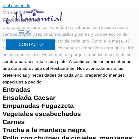
Ir al contenido
Manantial
Restaurante
Una pequeña carta con variedad de sabores, con cocina casera
centroeuropea y regional, exquisitos postres y una selección de
vinos para acompañar al gusto de cada uno. Junto a la mesa, el
CONTACTO
fueguito crepitando en un a chimenea siempre lista para que el frío
no sea una excusa. En verano, un parque frondoso nos brinda su
sombra para disfrutar cada plato. A continuación les presentamos
una carta abreviada del Restaurante. Nos acomodamos a las
preferencias y necesidades de cada uno, preparando menúes
especiales a pedido.
Entradas
Ensalada Caesar
Empanadas Fugazzeta
Vegetales escabechados
Carnes
Trucha a la manteca negra
Pollo con chutney de ciruelas, manzanas